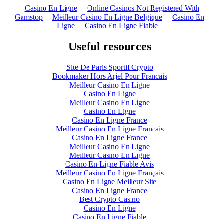
Casino En Ligne
Online Casinos Not Registered With
Gamstop
Meilleur Casino En Ligne Belgique
Casino En
Ligne
Casino En Ligne Fiable
Useful resources
Site De Paris Sportif Crypto
Bookmaker Hors Arjel Pour Francais
Meilleur Casino En Ligne
Casino En Ligne
Meilleur Casino En Ligne
Casino En Ligne
Casino En Ligne France
Meilleur Casino En Ligne Francais
Casino En Ligne France
Meilleur Casino En Ligne
Meilleur Casino En Ligne
Casino En Ligne Fiable Avis
Meilleur Casino En Ligne Français
Casino En Ligne Meilleur Site
Casino En Ligne France
Best Crypto Casino
Casino En Ligne
Casino En Ligne Fiable