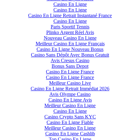
Casino En Ligne
Casino En Ligne
Casino En Ligne Retrait Instantané France
Casino En Ligne
Paris Sportif Tennis
Plinko Argent Réel Avis
Nouveau Casino En Ligne
Meilleur Casino En Ligne Français
Casino En Ligne Nouveau Bonus
Casino Sans Dépôt Avec Bonus Gratuit
Avis Cresus Casino
Bonus Sans Depot
Casino En Ligne France
Casino En Ligne France
Meilleur Casino Live
Casino En Ligne Retrait Immédiat 2026
Avis Olympe Casino
Casino En Ligne Avis
Meilleur Casino En Ligne
Casino En Ligne
Casino Crypto Sans KYC
Casino En Ligne Fiable
Meilleur Casino En Ligne
Casino En Ligne Cashlib
Top Casino En Ligne