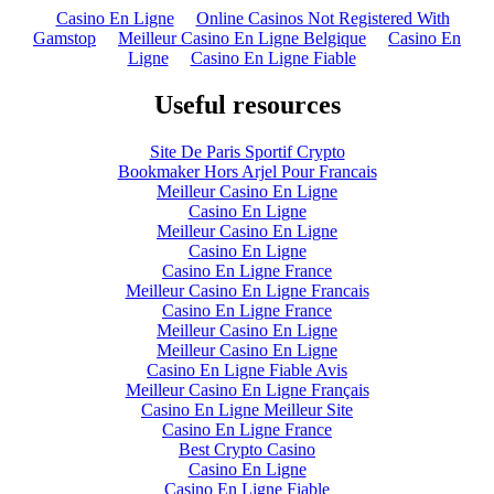
Casino En Ligne
Online Casinos Not Registered With
Gamstop
Meilleur Casino En Ligne Belgique
Casino En
Ligne
Casino En Ligne Fiable
Useful resources
Site De Paris Sportif Crypto
Bookmaker Hors Arjel Pour Francais
Meilleur Casino En Ligne
Casino En Ligne
Meilleur Casino En Ligne
Casino En Ligne
Casino En Ligne France
Meilleur Casino En Ligne Francais
Casino En Ligne France
Meilleur Casino En Ligne
Meilleur Casino En Ligne
Casino En Ligne Fiable Avis
Meilleur Casino En Ligne Français
Casino En Ligne Meilleur Site
Casino En Ligne France
Best Crypto Casino
Casino En Ligne
Casino En Ligne Fiable