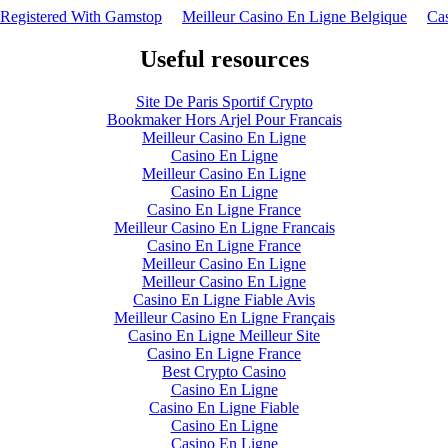
 Registered With Gamstop
Meilleur Casino En Ligne Belgique
Ca
Useful resources
Site De Paris Sportif Crypto
Bookmaker Hors Arjel Pour Francais
Meilleur Casino En Ligne
Casino En Ligne
Meilleur Casino En Ligne
Casino En Ligne
Casino En Ligne France
Meilleur Casino En Ligne Francais
Casino En Ligne France
Meilleur Casino En Ligne
Meilleur Casino En Ligne
Casino En Ligne Fiable Avis
Meilleur Casino En Ligne Français
Casino En Ligne Meilleur Site
Casino En Ligne France
Best Crypto Casino
Casino En Ligne
Casino En Ligne Fiable
Casino En Ligne
Casino En Ligne