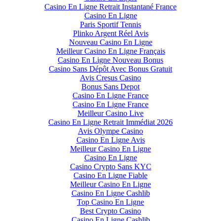
Casino En Ligne Retrait Instantané France
Casino En Ligne
Paris Sportif Tennis
Plinko Argent Réel Avis
Nouveau Casino En Ligne
Meilleur Casino En Ligne Français
Casino En Ligne Nouveau Bonus
Casino Sans Dépôt Avec Bonus Gratuit
Avis Cresus Casino
Bonus Sans Depot
Casino En Ligne France
Casino En Ligne France
Meilleur Casino Live
Casino En Ligne Retrait Immédiat 2026
Avis Olympe Casino
Casino En Ligne Avis
Meilleur Casino En Ligne
Casino En Ligne
Casino Crypto Sans KYC
Casino En Ligne Fiable
Meilleur Casino En Ligne
Casino En Ligne Cashlib
Top Casino En Ligne
Best Crypto Casino
Casino En Ligne Cashlib