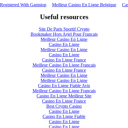
 Registered With Gamstop
Meilleur Casino En Ligne Belgique
Ca
Useful resources
Site De Paris Sportif Crypto
Bookmaker Hors Arjel Pour Francais
Meilleur Casino En Ligne
Casino En Ligne
Meilleur Casino En Ligne
Casino En Ligne
Casino En Ligne France
Meilleur Casino En Ligne Francais
Casino En Ligne France
Meilleur Casino En Ligne
Meilleur Casino En Ligne
Casino En Ligne Fiable Avis
Meilleur Casino En Ligne Français
Casino En Ligne Meilleur Site
Casino En Ligne France
Best Crypto Casino
Casino En Ligne
Casino En Ligne Fiable
Casino En Ligne
Casino En Ligne