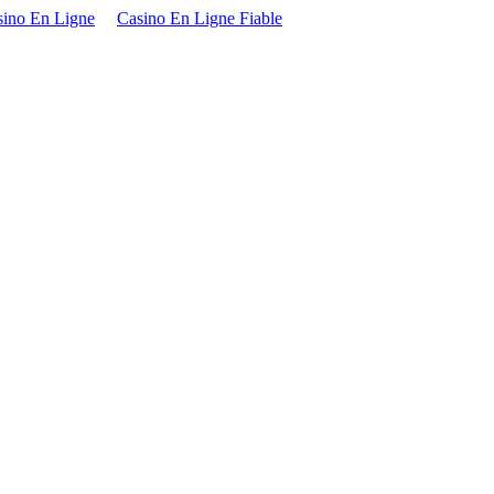
sino En Ligne
Casino En Ligne Fiable