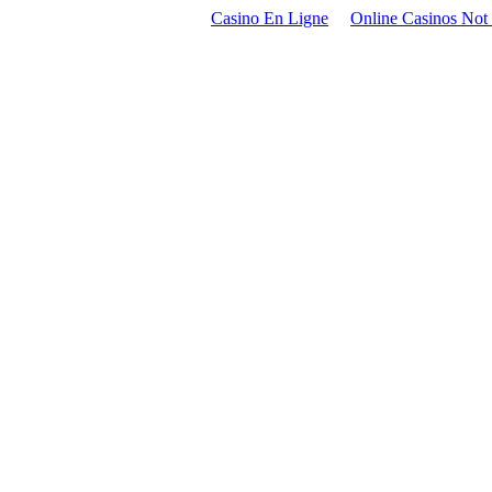
Casino En Ligne
Online Casinos Not