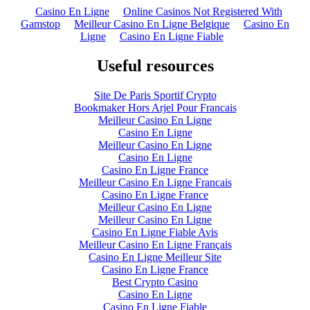
Casino En Ligne
Online Casinos Not Registered With
Gamstop
Meilleur Casino En Ligne Belgique
Casino En
Ligne
Casino En Ligne Fiable
Useful resources
Site De Paris Sportif Crypto
Bookmaker Hors Arjel Pour Francais
Meilleur Casino En Ligne
Casino En Ligne
Meilleur Casino En Ligne
Casino En Ligne
Casino En Ligne France
Meilleur Casino En Ligne Francais
Casino En Ligne France
Meilleur Casino En Ligne
Meilleur Casino En Ligne
Casino En Ligne Fiable Avis
Meilleur Casino En Ligne Français
Casino En Ligne Meilleur Site
Casino En Ligne France
Best Crypto Casino
Casino En Ligne
Casino En Ligne Fiable