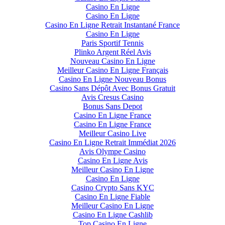
Casino En Ligne
Casino En Ligne
Casino En Ligne Retrait Instantané France
Casino En Ligne
Paris Sportif Tennis
Plinko Argent Réel Avis
Nouveau Casino En Ligne
Meilleur Casino En Ligne Français
Casino En Ligne Nouveau Bonus
Casino Sans Dépôt Avec Bonus Gratuit
Avis Cresus Casino
Bonus Sans Depot
Casino En Ligne France
Casino En Ligne France
Meilleur Casino Live
Casino En Ligne Retrait Immédiat 2026
Avis Olympe Casino
Casino En Ligne Avis
Meilleur Casino En Ligne
Casino En Ligne
Casino Crypto Sans KYC
Casino En Ligne Fiable
Meilleur Casino En Ligne
Casino En Ligne Cashlib
Top Casino En Ligne