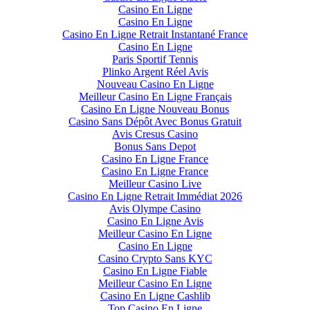
Casino En Ligne
Casino En Ligne
Casino En Ligne Retrait Instantané France
Casino En Ligne
Paris Sportif Tennis
Plinko Argent Réel Avis
Nouveau Casino En Ligne
Meilleur Casino En Ligne Français
Casino En Ligne Nouveau Bonus
Casino Sans Dépôt Avec Bonus Gratuit
Avis Cresus Casino
Bonus Sans Depot
Casino En Ligne France
Casino En Ligne France
Meilleur Casino Live
Casino En Ligne Retrait Immédiat 2026
Avis Olympe Casino
Casino En Ligne Avis
Meilleur Casino En Ligne
Casino En Ligne
Casino Crypto Sans KYC
Casino En Ligne Fiable
Meilleur Casino En Ligne
Casino En Ligne Cashlib
Top Casino En Ligne