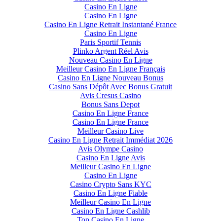
Casino En Ligne
Casino En Ligne
Casino En Ligne Retrait Instantané France
Casino En Ligne
Paris Sportif Tennis
Plinko Argent Réel Avis
Nouveau Casino En Ligne
Meilleur Casino En Ligne Français
Casino En Ligne Nouveau Bonus
Casino Sans Dépôt Avec Bonus Gratuit
Avis Cresus Casino
Bonus Sans Depot
Casino En Ligne France
Casino En Ligne France
Meilleur Casino Live
Casino En Ligne Retrait Immédiat 2026
Avis Olympe Casino
Casino En Ligne Avis
Meilleur Casino En Ligne
Casino En Ligne
Casino Crypto Sans KYC
Casino En Ligne Fiable
Meilleur Casino En Ligne
Casino En Ligne Cashlib
Top Casino En Ligne