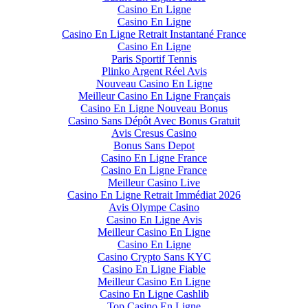
Casino En Ligne
Casino En Ligne
Casino En Ligne Retrait Instantané France
Casino En Ligne
Paris Sportif Tennis
Plinko Argent Réel Avis
Nouveau Casino En Ligne
Meilleur Casino En Ligne Français
Casino En Ligne Nouveau Bonus
Casino Sans Dépôt Avec Bonus Gratuit
Avis Cresus Casino
Bonus Sans Depot
Casino En Ligne France
Casino En Ligne France
Meilleur Casino Live
Casino En Ligne Retrait Immédiat 2026
Avis Olympe Casino
Casino En Ligne Avis
Meilleur Casino En Ligne
Casino En Ligne
Casino Crypto Sans KYC
Casino En Ligne Fiable
Meilleur Casino En Ligne
Casino En Ligne Cashlib
Top Casino En Ligne