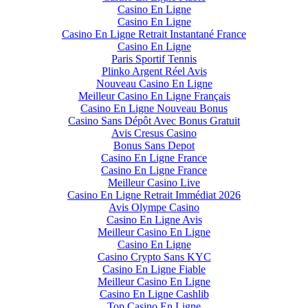
Casino En Ligne
Casino En Ligne
Casino En Ligne Retrait Instantané France
Casino En Ligne
Paris Sportif Tennis
Plinko Argent Réel Avis
Nouveau Casino En Ligne
Meilleur Casino En Ligne Français
Casino En Ligne Nouveau Bonus
Casino Sans Dépôt Avec Bonus Gratuit
Avis Cresus Casino
Bonus Sans Depot
Casino En Ligne France
Casino En Ligne France
Meilleur Casino Live
Casino En Ligne Retrait Immédiat 2026
Avis Olympe Casino
Casino En Ligne Avis
Meilleur Casino En Ligne
Casino En Ligne
Casino Crypto Sans KYC
Casino En Ligne Fiable
Meilleur Casino En Ligne
Casino En Ligne Cashlib
Top Casino En Ligne