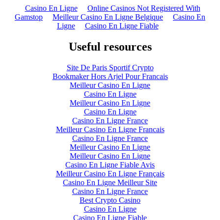
Casino En Ligne
Online Casinos Not Registered With
Gamstop
Meilleur Casino En Ligne Belgique
Casino En
Ligne
Casino En Ligne Fiable
Useful resources
Site De Paris Sportif Crypto
Bookmaker Hors Arjel Pour Francais
Meilleur Casino En Ligne
Casino En Ligne
Meilleur Casino En Ligne
Casino En Ligne
Casino En Ligne France
Meilleur Casino En Ligne Francais
Casino En Ligne France
Meilleur Casino En Ligne
Meilleur Casino En Ligne
Casino En Ligne Fiable Avis
Meilleur Casino En Ligne Français
Casino En Ligne Meilleur Site
Casino En Ligne France
Best Crypto Casino
Casino En Ligne
Casino En Ligne Fiable