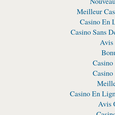
Nouveau
Meilleur Cas
Casino En 
Casino Sans D
Avis
Bonu
Casino
Casino
Meill
Casino En Lign
Avis 
Casin