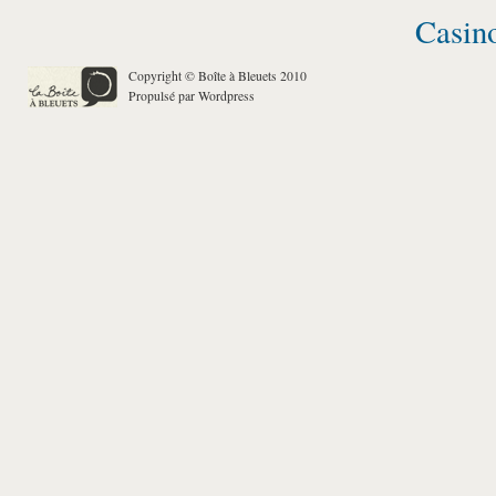
Casin
Copyright © Boîte à Bleuets 2010
Propulsé par Wordpress