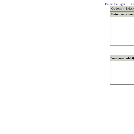
Casino En Ligne
On
Options :
Index 
Entrez votre nom 
Vous avez oubli�