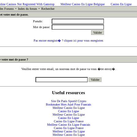
line Casinos Not Registered With Gamstop
Meilleur Casino En Ligne Belgique
Casino En Ligne
des Forums
•
Index du forum
•
Rechercher
et votre mot de passe.
Pseudo:
Mot de passe:
Pas encore enregistr� ? cliquez ici pour vous enregistrer.
 votre mot de passe ?
Veuillez entrer votre email, un nouveau mot de passe va vous �tre envoy�.
Useful resources
Site De Paris Sportif Crypto
Bookmaker Hors Arjel Pour Francais
Meilleur Casino En Ligne
Casino En Ligne
Meilleur Casino En Ligne
Casino En Ligne
Casino En Ligne France
Meilleur Casino En Ligne Francais
Casino En Ligne France
Meilleur Casino En Ligne
Meilleur Casino En Ligne