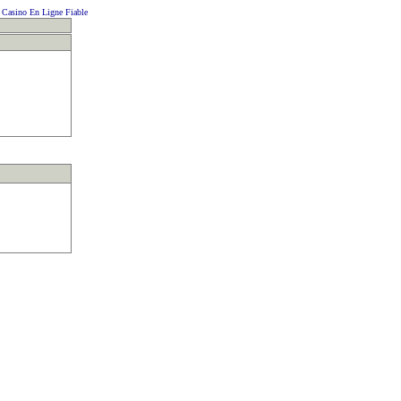
Casino En Ligne Fiable