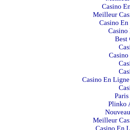
Casino En
Meilleur Cas
Casino En 
Casino 
Best 
Cas
Casino
Cas
Cas
Casino En Ligne 
Cas
Paris
Plinko 
Nouveau
Meilleur Cas
Casino En 