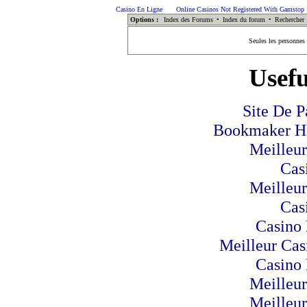
Casino En Ligne
Online Casinos Not Registered With Gamstop
Options :
Index des Forums
•
Index du forum
•
Rechercher
Seules les personnes
Usefu
Site De P
Bookmaker Hor
Meilleur
Cas
Meilleur
Cas
Casino 
Meilleur Cas
Casino 
Meilleur
Meilleur