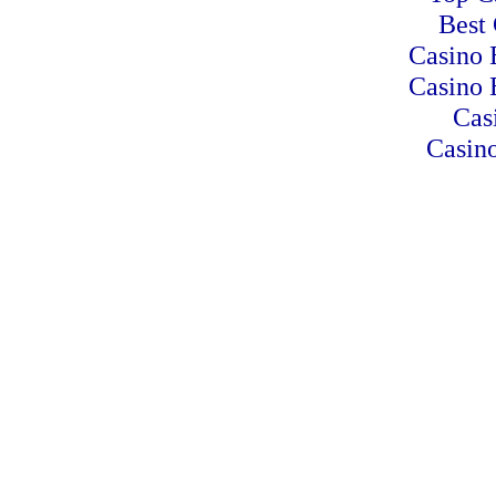
Best 
Casino 
Casino 
Cas
Casino