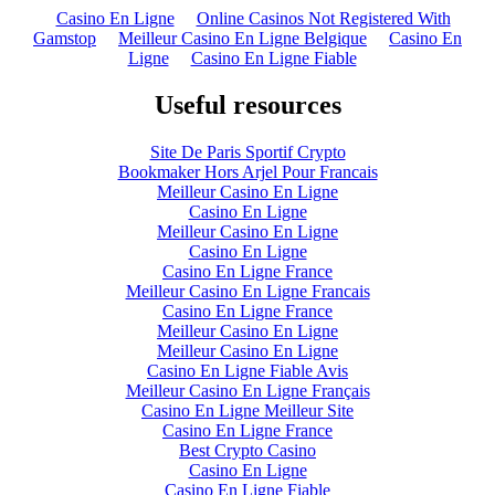
Casino En Ligne
Online Casinos Not Registered With
Gamstop
Meilleur Casino En Ligne Belgique
Casino En
Ligne
Casino En Ligne Fiable
Useful resources
Site De Paris Sportif Crypto
Bookmaker Hors Arjel Pour Francais
Meilleur Casino En Ligne
Casino En Ligne
Meilleur Casino En Ligne
Casino En Ligne
Casino En Ligne France
Meilleur Casino En Ligne Francais
Casino En Ligne France
Meilleur Casino En Ligne
Meilleur Casino En Ligne
Casino En Ligne Fiable Avis
Meilleur Casino En Ligne Français
Casino En Ligne Meilleur Site
Casino En Ligne France
Best Crypto Casino
Casino En Ligne
Casino En Ligne Fiable