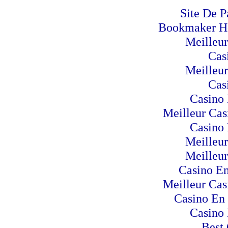
Site De P
Bookmaker Hor
Meilleur
Cas
Meilleur
Cas
Casino 
Meilleur Cas
Casino 
Meilleur
Meilleur
Casino En
Meilleur Cas
Casino En 
Casino 
Best 