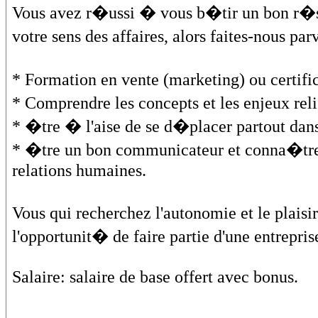
Vous avez r�ussi � vous b�tir un bon r�se
votre sens des affaires, alors faites-nous pa
* Formation en vente (marketing) ou certifi
* Comprendre les concepts et les enjeux r
* �tre � l'aise de se d�placer partout dan
* �tre un bon communicateur et conna�tre l
relations humaines.
Vous qui recherchez l'autonomie et le plais
l'opportunit� de faire partie d'une entrepr
Salaire: salaire de base offert avec bonus.