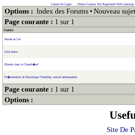
Casino En Ligne
Online Casinos Not Registered With Gamstop
Options :
Index des Forums
•
Nouveau suje
Page courante :
1 sur 1
Sujet(s)
Kayak au Lac
Gros bravo
Bleuets dans la Chaudi�re?
Pr�sentation de Dominique Tremblay, nouvel ambassadeur
Page courante :
1 sur 1
Options :
Usefu
Site De P