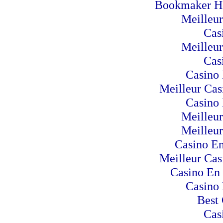
Bookmaker Hor
Meilleur
Cas
Meilleur
Cas
Casino 
Meilleur Cas
Casino 
Meilleur
Meilleur
Casino En
Meilleur Cas
Casino En 
Casino 
Best 
Cas