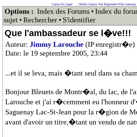
Casino En Ligne
Online Casinos Not Registered With Gamstop
Options :
Index des Forums
•
Index du for
sujet
•
Rechercher
•
S'identifier
Que l'ambassadeur se l�ve!!!
Auteur:
Jimmy Larouche
(IP enregistr�e)
Date: le 19 septembre 2005, 23:44
...et il se leva, mais �tant seul dans sa cham
Bonjour Bleuets de Montr�al, du lac, de l
Larouche et j'ai r�cemment eu l'honneur 
Saguenay Lac-St-Jean pour la r�gion de M
avant d'avoir un titre,�tant un vendu de n