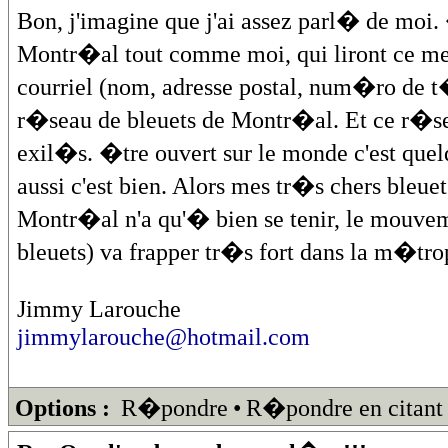
Bon, j'imagine que j'ai assez parl� de moi.
Montr�al tout comme moi, qui liront ce m
courriel (nom, adresse postal, num�ro de t
r�seau de bleuets de Montr�al. Et ce r�sea
exil�s. �tre ouvert sur le monde c'est quel
aussi c'est bien. Alors mes tr�s chers bleu
Montr�al n'a qu'� bien se tenir, le mouvem
bleuets) va frapper tr�s fort dans la m�tro
Jimmy Larouche
jimmylarouche@hotmail.com
Options :
R�pondre
•
R�pondre en citant