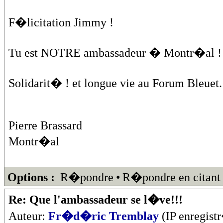
F�licitation Jimmy !
Tu est NOTRE ambassadeur � Montr�al !
Solidarit� ! et longue vie au Forum Bleuet.
Pierre Brassard
Montr�al
Options :
R�pondre
•
R�pondre en citant
Re: Que l'ambassadeur se l�ve!!!
Auteur:
Fr�d�ric Tremblay
(IP enregist