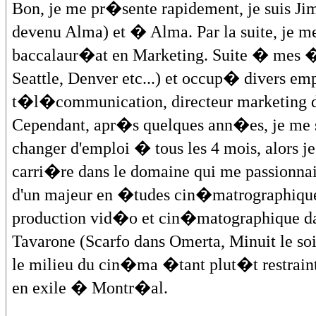
Bon, je me pr�sente rapidement, je suis J
devenu Alma) et � Alma. Par la suite, je m
baccalaur�at en Marketing. Suite � mes �t
Seattle, Denver etc...) et occup� divers e
t�l�communication, directeur marketing d'u
Cependant, apr�s quelques ann�es, je me s
changer d'emploi � tous les 4 mois, alors 
carri�re dans le domaine qui me passionnai
d'un majeur en �tudes cin�matrographiques
production vid�o et cin�matographique da
Tavarone (Scarfo dans Omerta, Minuit le soi
le milieu du cin�ma �tant plut�t restrai
en exile � Montr�al.