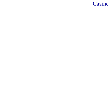
Casino