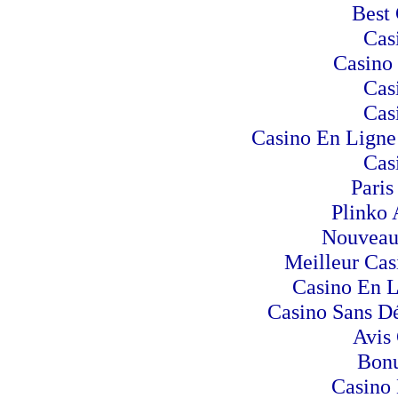
Best 
Cas
Casino
Cas
Cas
Casino En Ligne 
Cas
Paris
Plinko 
Nouveau
Meilleur Cas
Casino En 
Casino Sans Dé
Avis
Bonu
Casino 