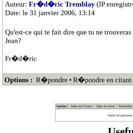
Auteur:
Fr�d�ric Tremblay
(IP enregist
Date: le 31 janvier 2006, 13:14
Qu'est-ce qui te fait dire que tu ne trouve
Jean?
Fr�d�ric
Options :
R�pondre
•
R�pondre en citant
Options :
Index des Forums
•
Index du forum
•
Rechercher
Seules les personnes
Usefu