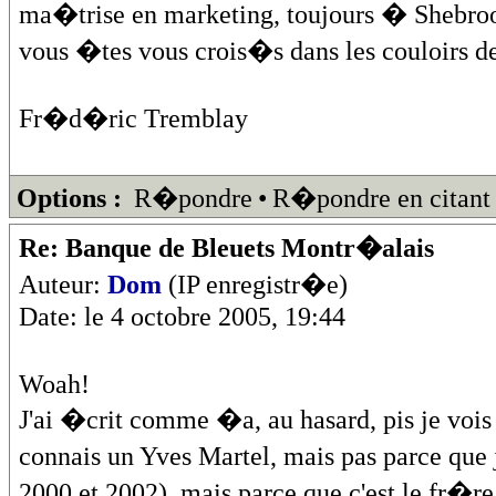
ma�trise en marketing, toujours � Shebroo
vous �tes vous crois�s dans les couloirs d
Fr�d�ric Tremblay
Options :
R�pondre
•
R�pondre en citant
Re: Banque de Bleuets Montr�alais
Auteur:
Dom
(IP enregistr�e)
Date: le 4 octobre 2005, 19:44
Woah!
J'ai �crit comme �a, au hasard, pis je vois 
connais un Yves Martel, mais pas parce que 
2000 et 2002), mais parce que c'est le fr�re