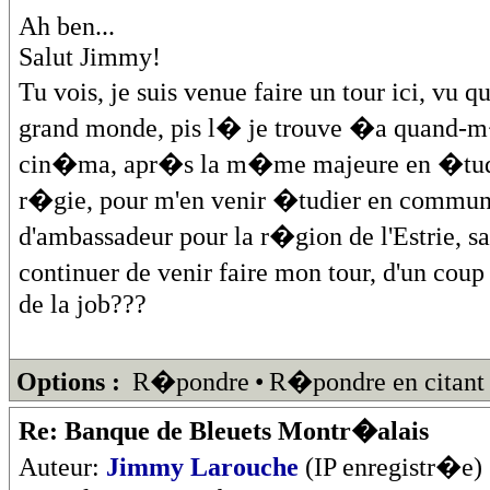
Ah ben...
Salut Jimmy!
Tu vois, je suis venue faire un tour ici, vu 
grand monde, pis l� je trouve �a quand-m�
cin�ma, apr�s la m�me majeure en �tude
r�gie, pour m'en venir �tudier en communi
d'ambassadeur pour la r�gion de l'Estrie, sa
continuer de venir faire mon tour, d'un cou
de la job???
Options :
R�pondre
•
R�pondre en citant
Re: Banque de Bleuets Montr�alais
Auteur:
Jimmy Larouche
(IP enregistr�e)