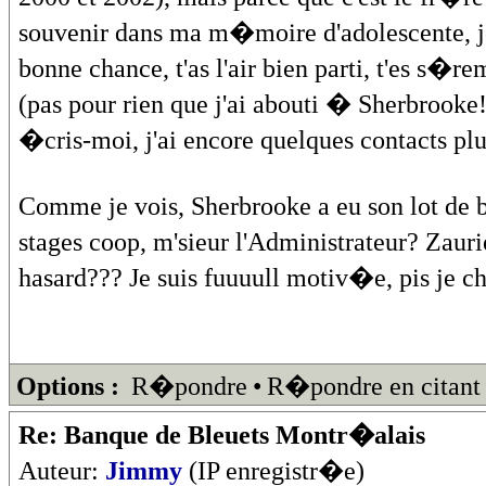
souvenir dans ma m�moire d'adolescente, je
bonne chance, t'as l'air bien parti, t'es s�
(pas pour rien que j'ai abouti � Sherbrooke
�cris-moi, j'ai encore quelques contacts p
Comme je vois, Sherbrooke a eu son lot de b
stages coop, m'sieur l'Administrateur? Zau
hasard??? Je suis fuuuull motiv�e, pis je ch
Options :
R�pondre
•
R�pondre en citant
Re: Banque de Bleuets Montr�alais
Auteur:
Jimmy
(IP enregistr�e)