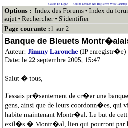
Casino En Ligne
Online Casinos Not Registered With Gamstop
Options :
Index des Forums
•
Index du for
sujet
•
Rechercher
•
S'identifier
Page courante :
1 sur 2
Banque de Bleuets Montr�alai
Auteur:
Jimmy Larouche
(IP enregistr�e)
Date: le 22 septembre 2005, 15:47
Salut � tous,
J'essais pr�sentement de cr�er une banque 
gens, ainsi que de leurs coordonn�es, qui v
habite maintenant Montr�al. Le but de cette
exil�s � Montr�al, lien qui pourront par la