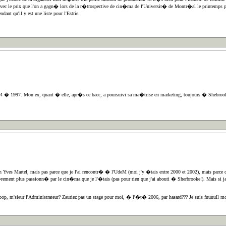
 le prix que l'on a gagn� lors de la r�trospective de cin�ma de l'Universit� de Montr�al le printemps pass�
ant qu'il y est une liste pour l'Estrie.
� 1997. Mon ex, quant � elle, apr�s ce bacc, a poursuivi sa ma�trise en marketing, toujours � Shebrooke.
un Yves Martel, mais pas parce que je l'ai rencontr� � l'UdeM (moi j'y �tais entre 2000 et 2002), mais parce
s s�rement plus passionn� par le cin�ma que je l'�tais (pas pour rien que j'ai abouti � Sherbrooke!). Mais si
coop, m'sieur l'Administrateur? Zauriez pas un stage pour moi, � l'�t� 2006, par hasard??? Je suis fuuuull mot