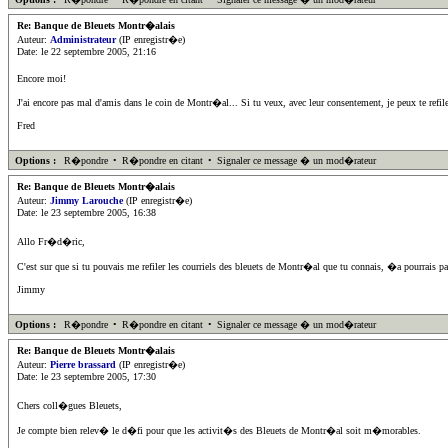
Re: Banque de Bleuets Montr�alais
Auteur:
Administrateur
(IP enregistr�e)
Date: le 22 septembre 2005, 21:16
Encore moi!
J'ai encore pas mal d'amis dans le coin de Montr�al... Si tu veux, avec leur consentement, je peux te re
Fred
Options :
R�pondre
•
R�pondre en citant
•
Signaler ce message � un mod�rateur
Re: Banque de Bleuets Montr�alais
Auteur:
Jimmy Larouche
(IP enregistr�e)
Date: le 23 septembre 2005, 16:38
Allo Fr�d�ric,
C'est sur que si tu pouvais me refiler les courriels des bleuets de Montr�al que tu connais, �a pourrais pas
Jimmy
Options :
R�pondre
•
R�pondre en citant
•
Signaler ce message � un mod�rateur
Re: Banque de Bleuets Montr�alais
Auteur:
Pierre brassard
(IP enregistr�e)
Date: le 23 septembre 2005, 17:30
Chers coll�gues Bleuets,
Je compte bien relev� le d�fi pour que les activit�s des Bleuets de Montr�al soit m�morables.