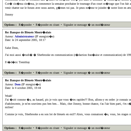
Cot� cin�ma cin�ma, je commence la semaine prochaine le tournage d'un court m�trage que l'on fait avec
venir chatter sur le forum avec nous autres, g�enes toi pas. Je peux m�me te joindre � notre liste en attend
Jimmy
Options :
R�pondre
•
R�pondre en citant
•
Signaler ce message � un mod�rateur
Re: Banque de Bleuets Montr�alais
Auteur:
Administrateur
(IP enregistr�e)
Date: le 24 septembre 2005, 18:17
Salut Dom,
J'ai moi aussi �tudi� � Sherbrooke en communication (r�daction fran�aise et communication) de 1994 
Fr�d�ric Tremblay
Options :
R�pondre
•
R�pondre en citant
•
Signaler ce message � un mod�rateur
Re: Banque de Bleuets Montr�alais
Auteur:
Dom
(IP enregistr�e)
Date: le 4 octobre 2005, 19:44
Woah!
J'ai �crit comme �a, au hasard, pis je vois que vous �tes rapides!!! Bon, allons-y en ordre: je connais 
d'adolescente, je m'en souviens pus ben ben... Mais, cher Jimmy, bonne chance, t'as l'air bien parti, t'e
milieu!
Comme je vois, Sherbrooke a eu son lot de bleuets en exil!! Alors, vous connaissez �a, vous, les stages 
Options :
R�pondre
•
R�pondre en citant
•
Signaler ce message � un mod�rateur