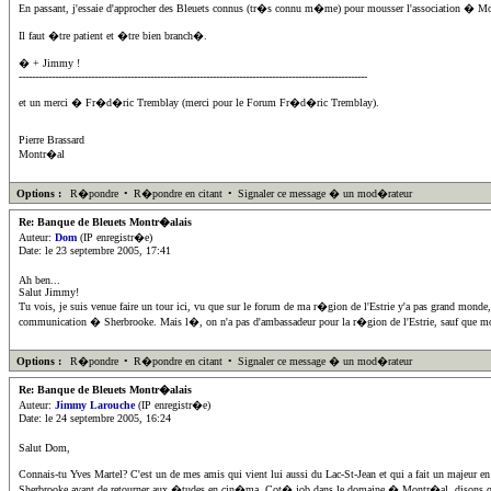
En passant, j'essaie d'approcher des Bleuets connus (tr�s connu m�me) pour mousser l'association � M
Il faut �tre patient et �tre bien branch�.
� + Jimmy !
----------------------------------------------------------------------------------------------------------
et un merci � Fr�d�ric Tremblay (merci pour le Forum Fr�d�ric Tremblay).
Pierre Brassard
Montr�al
Options :
R�pondre
•
R�pondre en citant
•
Signaler ce message � un mod�rateur
Re: Banque de Bleuets Montr�alais
Auteur:
Dom
(IP enregistr�e)
Date: le 23 septembre 2005, 17:41
Ah ben...
Salut Jimmy!
Tu vois, je suis venue faire un tour ici, vu que sur le forum de ma r�gion de l'Estrie y'a pas grand
communication � Sherbrooke. Mais l�, on n'a pas d'ambassadeur pour la r�gion de l'Estrie, sauf que moi 
Options :
R�pondre
•
R�pondre en citant
•
Signaler ce message � un mod�rateur
Re: Banque de Bleuets Montr�alais
Auteur:
Jimmy Larouche
(IP enregistr�e)
Date: le 24 septembre 2005, 16:24
Salut Dom,
Connais-tu Yves Martel? C'est un de mes amis qui vient lui aussi du Lac-St-Jean et qui a fait un majeur
Sherbrooke avant de retourner aux �tudes en cin�ma. Cot� job dans le domaine � Montr�al, disons que j'