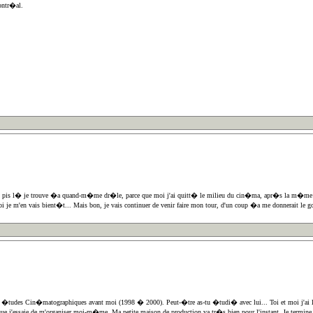
ontr�al.
 monde, pis l� je trouve �a quand-m�me dr�le, parce que moi j'ai quitt� le milieu du cin�ma, apr�s la m�
je m'en vais bient�t... Mais bon, je vais continuer de venir faire mon tour, d'un coup �a me donnerait le go
 en �tudes Cin�matographiques avant moi (1998 � 2000). Peut-�tre as-tu �tudi� avec lui... Toi et moi j'ai l
essaie de m'organiser moi-m�me. Ma petite maison de production va tr�s bien pour l'instant. Je termine deux