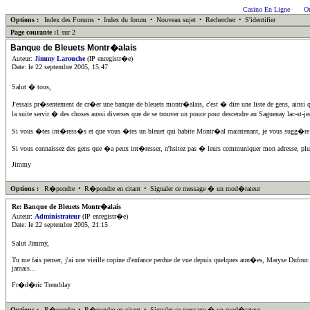
Casino En Ligne
On
Options :
Index des Forums
•
Index du forum
•
Nouveau sujet
•
Rechercher
•
S'identifier
Page courante :
1 sur 2
Banque de Bleuets Montr�alais
Auteur:
Jimmy Larouche
(IP enregistr�e)
Date: le 22 septembre 2005, 15:47
Salut � tous,
J'essais pr�sentement de cr�er une banque de bleuets montr�alais, c'est � dire une liste de gens, ainsi 
la suite servir � des choses aussi diverses que de se trouver un pouce pour descendre au Saguenay lac-st-j
Si vous �tes int�ress�s et que vous �tes un bleuet qui habite Montr�al maintenant, je vous sugg�re d
Si vous connaissez des gens que �a peux int�resser, n'hsitez pas � leurs communiquer mon adresse, plus la
Jimmy
Options :
R�pondre
•
R�pondre en citant
•
Signaler ce message � un mod�rateur
Re: Banque de Bleuets Montr�alais
Auteur:
Administrateur
(IP enregistr�e)
Date: le 22 septembre 2005, 21:15
Salut Jimmy,
Tu me fais penser, j'ai une vieille copine d'enfance perdue de vue depuis quelques ann�es, Maryse Dufour
jamais...
Fr�d�ric Tremblay
Options :
R�pondre
•
R�pondre en citant
•
Signaler ce message � un mod�rateur