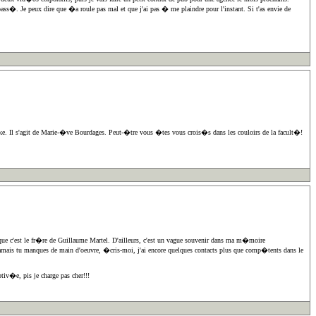
. Je peux dire que �a roule pas mal et que j'ai pas � me plaindre pour l'instant. Si t'as envie de
 Il s'agit de Marie-�ve Bourdages. Peut-�tre vous �tes vous crois�s dans les couloirs de la facult�!
 que c'est le fr�re de Guillaume Martel. D'ailleurs, c'est un vague souvenir dans ma m�moire
 jamais tu manques de main d'oeuvre, �cris-moi, j'ai encore quelques contacts plus que comp�tents dans le
iv�e, pis je charge pas cher!!!