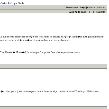
Casino En Ligne Fiable
Discussion:
Pr�c�dente
•
Suivante
Aller � la page:
1
2
Suivante
e but de cette banque est de cr�er des liens entre les bleuets exil�s � Montr�al, lien qui pourront par
faires ou encore peut-�tre m�me s'entraider dans la recherche d'emplois.
� 7 de bleuets � Montr�al, histoire que l'on puisse faire plus ample connaissance.
tr�al, c'est grand (c'est comme quand on me demande si je connais tel ou tel Tremblay). Mais sait-on