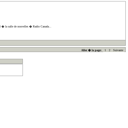
ail � la salle de nouvelles � Radio Canada...
Aller � la page:
1
2
Suivante