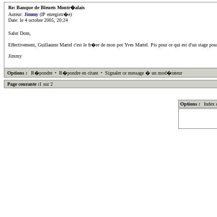
Re: Banque de Bleuets Montr�alais
Auteur:
Jimmy
(IP enregistr�e)
Date: le 4 octobre 2005, 20:24
Salut Dom,
Effectivement, Guillaume Martel c'est le fr�re de mon pot Yves Martel. Pis pour ce qui est d'un stage pour 
Jimmy
Options :
R�pondre
•
R�pondre en citant
•
Signaler ce message � un mod�rateur
Page courante :
1 sur 2
Options :
Index 