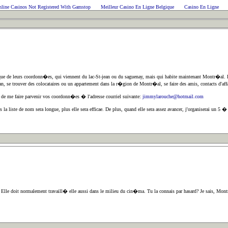
line Casinos Not Registered With Gamstop
Meilleur Casino En Ligne Belgique
Casino En Ligne
que de leurs coordonn�es, qui viennent du lac-St-jean ou du saguenay, mais qui habite maintenant Montr�al. L
ean, se trouver des colocataires ou un appartement dans la r�gion de Montr�al, se faire des amis, contacts d'af
e me faire parvenir vos coordonn�es � l'adresse courriel suivante:
jimmylarouche@hotmail.com
 liste de nom sera longue, plus elle sera efficae. De plus, quand elle sera assez avancer, j'organiserai un 5 
. Elle doit normalement travaill� elle aussi dans le milieu du cin�ma. Tu la connais par hasard? Je sais, Mon