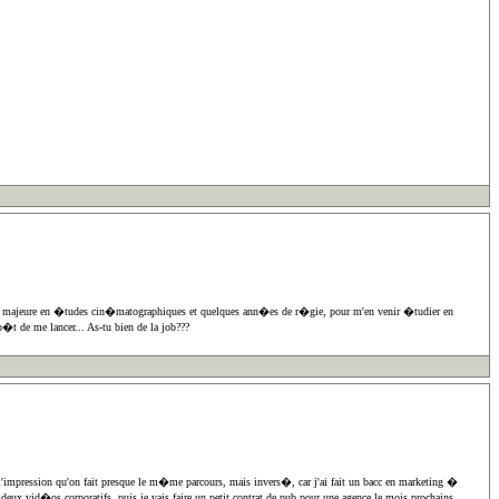
me majeure en �tudes cin�matographiques et quelques ann�es de r�gie, pour m'en venir �tudier en
�t de me lancer... As-tu bien de la job???
'impression qu'on fait presque le m�me parcours, mais invers�, car j'ai fait un bacc en marketing �
 vid�os corporatifs, puis je vais faire un petit contrat de pub pour une agence le mois prochains.