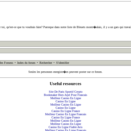
toi, qu'est-ce que tu voudrais faire? Parceque dans notre liste de Bleuets montr�alais, il y a un gars qui trav
des Forums
•
Index du forum
•
Rechercher
•
S'identifier
Seules les personnes enregistr�es peuvent poster sur ce forum.
Useful resources
Site De Paris Sportif Crypto
Bookmaker Hors Arjel Pour Francais
Meilleur Casino En Ligne
Casino En Ligne
Meilleur Casino En Ligne
Casino En Ligne
Casino En Ligne France
Meilleur Casino En Ligne Francais
Casino En Ligne France
Meilleur Casino En Ligne
Meilleur Casino En Ligne
Casino En Ligne Fiable Avis
Meilleur Casino En Ligne Français