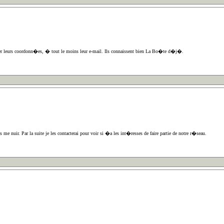
filer leurs coordonn�es, � tout le moins leur e-mail. Ils connaissent bien La Bo�te d�j�.
 me nuir. Par la suite je les contacterai pour voir si �a les int�resses de faire partie de notre r�seau.