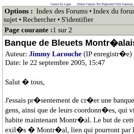
Casino En Ligne
Online Casinos Not Registered With Gamstop
Options :
Index des Forums
•
Index du for
sujet
•
Rechercher
•
S'identifier
Page courante :
1 sur 2
Banque de Bleuets Montr�alai
Auteur:
Jimmy Larouche
(IP enregistr�e)
Date: le 22 septembre 2005, 15:47
Salut � tous,
J'essais pr�sentement de cr�er une banque 
gens, ainsi que de leurs coordonn�es, qui v
habite maintenant Montr�al. Le but de cette
exil�s � Montr�al, lien qui pourront par la