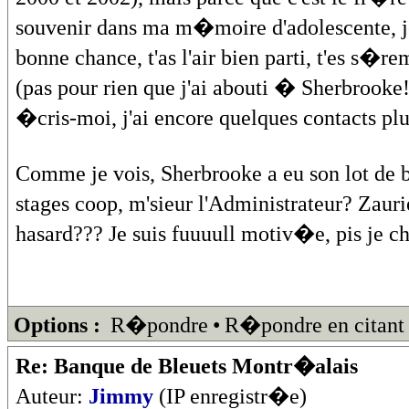
souvenir dans ma m�moire d'adolescente, je
bonne chance, t'as l'air bien parti, t'es s�
(pas pour rien que j'ai abouti � Sherbrooke
�cris-moi, j'ai encore quelques contacts p
Comme je vois, Sherbrooke a eu son lot de b
stages coop, m'sieur l'Administrateur? Zau
hasard??? Je suis fuuuull motiv�e, pis je ch
Options :
R�pondre
•
R�pondre en citant
Re: Banque de Bleuets Montr�alais
Auteur:
Jimmy
(IP enregistr�e)