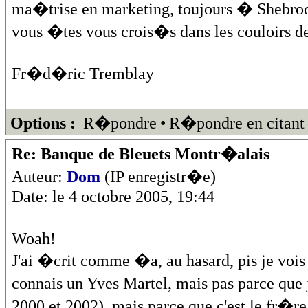
ma�trise en marketing, toujours � Shebroo
vous �tes vous crois�s dans les couloirs d
Fr�d�ric Tremblay
Options :
R�pondre
•
R�pondre en citant
Re: Banque de Bleuets Montr�alais
Auteur:
Dom
(IP enregistr�e)
Date: le 4 octobre 2005, 19:44
Woah!
J'ai �crit comme �a, au hasard, pis je vois 
connais un Yves Martel, mais pas parce que 
2000 et 2002), mais parce que c'est le fr�re