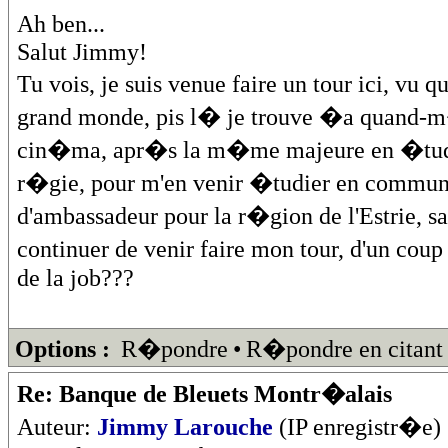
Ah ben...
Salut Jimmy!
Tu vois, je suis venue faire un tour ici, vu 
grand monde, pis l� je trouve �a quand-m�
cin�ma, apr�s la m�me majeure en �tude
r�gie, pour m'en venir �tudier en communi
d'ambassadeur pour la r�gion de l'Estrie, sa
continuer de venir faire mon tour, d'un cou
de la job???
Options :
R�pondre
•
R�pondre en citant
Re: Banque de Bleuets Montr�alais
Auteur:
Jimmy Larouche
(IP enregistr�e)